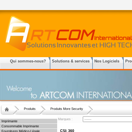
Qui sommes-nous?
Solutions & services
Nos Logiciels
Pro
Produits
Produits More Security
Marques :
Imprimante
Consommable Imprimante
CSI: 360
Fournitures Médico-Légale