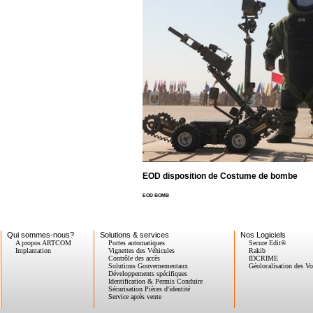
EOD disposition de Costume de bombe
EOD BOMB
Qui sommes-nous?
Solutions & services
Nos Logiciels
A propos ARTCOM
Portes automatiques
Secure Edit®
Implantation
Vignettes des Véhicules
Rakib
Contrôle des accès
IDCRIME
Solutions Gouvernementaux
Géolocalisation des Vo
Développements spécifiques
Identification & Permis Conduire
Sécurisation Pièces d'identité
Service après vente