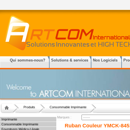
Qui sommes-nous?
Solutions & services
Nos Logiciels
Pro
Produits
Consommable Imprimante
Marques :
Imprimante
Consommable Imprimante
Ruban Couleur YMCK-845
Fournitures Médico-Légale