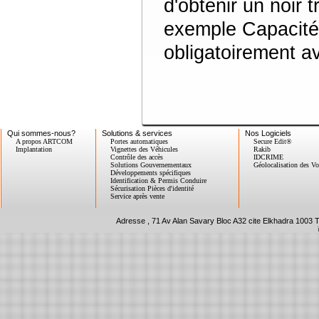
d'obtenir un noir 
exemple Capacité :
obligatoirement a
Qui sommes-nous?
Solutions & services
Nos Logiciels
A propos ARTCOM
Portes automatiques
Secure Edit®
Implantation
Vignettes des Véhicules
Rakib
Contrôle des accès
IDCRIME
Solutions Gouvernementaux
Géolocalisation des Vo
Développements spécifiques
Identification & Permis Conduire
Sécurisation Pièces d'identité
Service après vente
Adresse , 71 Av Alan Savary Bloc A32 cite Elkhadra 1003 