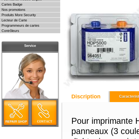
Cartes Badge
Nos promotions
Produits More Security
Lecteur de Carte
Programmeurs de cartes
Contrôleurs
Service
Discription
Caracteris
Pour imprimante
panneaux (3 coule