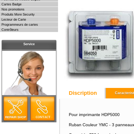
Cartes Badge
Nos promotions
Produits More Security
Lecteur de Carte
Programmeurs de cartes
Contrôleurs
Service
Discription
Caracteris
Pour imprimante HDP5000
Ruban Couleur YMC - 3 panneau