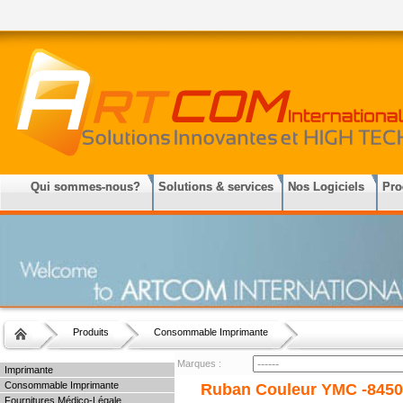
Qui sommes-nous?
Solutions & services
Nos Logiciels
Pro
Produits
Consommable Imprimante
Marques :
Imprimante
Consommable Imprimante
Ruban Couleur YMC -8450
Fournitures Médico-Légale