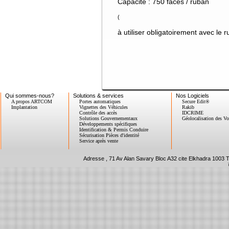
Capacité : 750 faces / ruban
(
à utiliser obligatoirement avec le
Qui sommes-nous?
Solutions & services
Nos Logiciels
A propos ARTCOM
Portes automatiques
Secure Edit®
Implantation
Vignettes des Véhicules
Rakib
Contrôle des accès
IDCRIME
Solutions Gouvernementaux
Géolocalisation des Vo
Développements spécifiques
Identification & Permis Conduire
Sécurisation Pièces d'identité
Service après vente
Adresse , 71 Av Alan Savary Bloc A32 cite Elkhadra 1003 